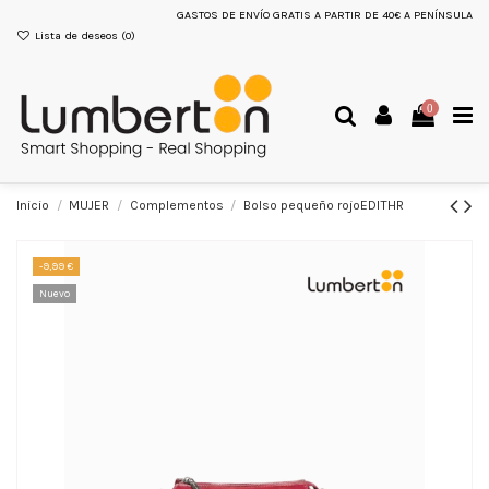
GASTOS DE ENVÍO GRATIS A PARTIR DE 40€ A PENÍNSULA
Lista de deseos (
0
)
0
Inicio
MUJER
Complementos
Bolso pequeño rojoEDITHR
-9,99 €
Nuevo