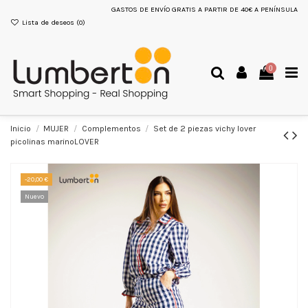
GASTOS DE ENVÍO GRATIS A PARTIR DE 40€ A PENÍNSULA
Lista de deseos (
0
)
0
Inicio
MUJER
Complementos
Set de 2 piezas vichy lover
picolinas marinoLOVER
-20,00 €
Nuevo