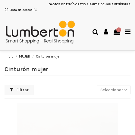
GASTOS DE ENVÍO GRATIS A PARTIR DE 40€ A PENÍNSULA
Lista de deseos (
0
)
0
Inicio
MUJER
Cinturón mujer
Cinturón mujer
Filtrar
Seleccionar