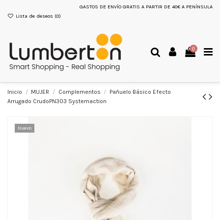
GASTOS DE ENVÍO GRATIS A PARTIR DE 40€ A PENÍNSULA
Lista de deseos (
0
)
0
Inicio
MUJER
Complementos
Pañuelo Básico Efecto
Arrugado CrudoPN303 Systemaction
Nuevo