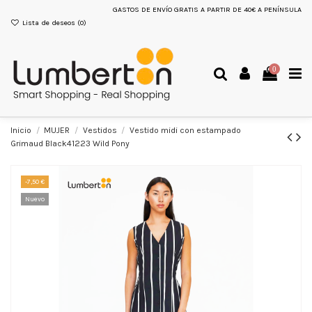
GASTOS DE ENVÍO GRATIS A PARTIR DE 40€ A PENÍNSULA
Lista de deseos (
0
)
0
Inicio
MUJER
Vestidos
Vestido midi con estampado
Grimaud Black41223 Wild Pony
-7,50 €
Nuevo