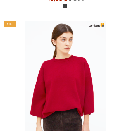
-5,05 €