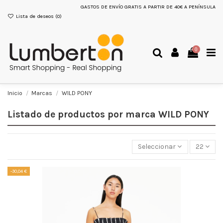
GASTOS DE ENVÍO GRATIS A PARTIR DE 40€ A PENÍNSULA
Lista de deseos (
0
)
0
Inicio
Marcas
WILD PONY
Listado de productos por marca WILD PONY
Seleccionar
22
-30,04 €