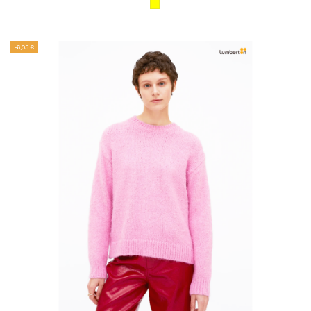
-6,05 €