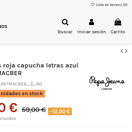
Lista de deseos (
0
)
NOS
Buscar
Iniciar sesión
Carrito
 roja capucha letras azul
MACBER
H26TMACBER_3_RO
nidades en stock
0 €
59,00 €
-12,00 €
cluidos