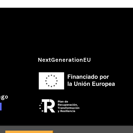
NextGenerationEU
ago