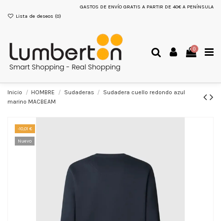
GASTOS DE ENVÍO GRATIS A PARTIR DE 40€ A PENÍNSULA
Lista de deseos (
0
)
0
Inicio
HOMBRE
Sudaderas
Sudadera cuello redondo azul
marino MACBEAM
-10,01 €
Nuevo