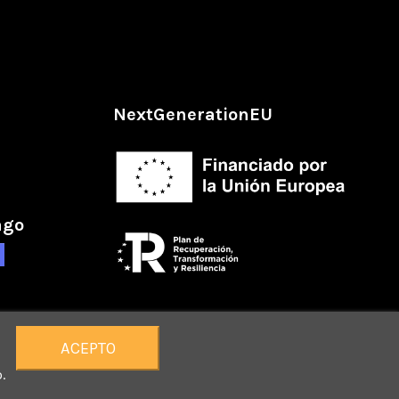
NextGenerationEU
ago
ACEPTO
.