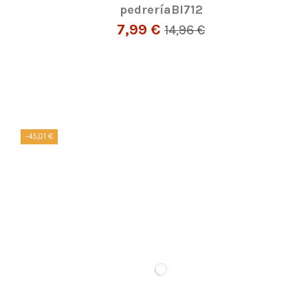
pedreríaBI712
7,99 €
14,96 €
-45,01 €