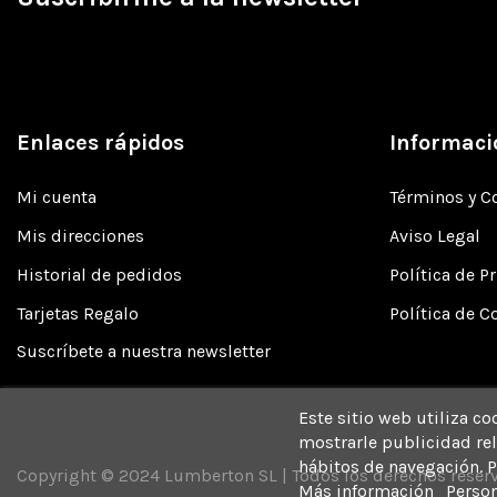
Enlaces rápidos
Informaci
Mi cuenta
Términos y C
Mis direcciones
Aviso Legal
Historial de pedidos
Política de P
Tarjetas Regalo
Política de C
Suscríbete a nuestra newsletter
Este sitio web utiliza co
mostrarle publicidad rel
hábitos de navegación. P
Copyright © 2024 Lumberton SL | Todos los derechos reser
Más información
Person