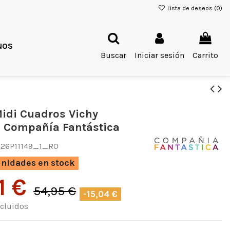
Lista de deseos (
0
)
NOS
Buscar
Iniciar sesión
Carrito
Midi Cuadros Vichy
9 Compañía Fantástica
26P11149_1_RO
nidades en stock
1 €
54,95 €
-15,04 €
cluidos