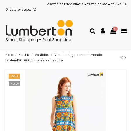
GASTOS DE ENVÍO GRATIS A PARTIR DE 40€ A PENÍNSULA
Lista de deseos (
0
)
0
Inicio
MUJER
Vestidos
Vestido largo con estampado
Garden43008 Compañía Fantástica
-5,01 €
Nuevo