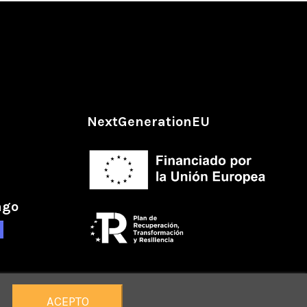
NextGenerationEU
ago
ACEPTO