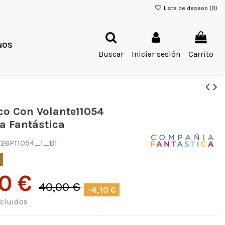
Lista de deseos (
0
)
NOS
Buscar
Iniciar sesión
Carrito
co Con Volante11054
 Fantástica
26P11054_1_B1
90 €
40,00 €
-4,10 €
cluidos