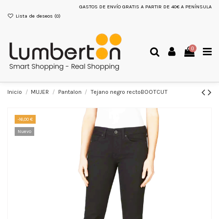
GASTOS DE ENVÍO GRATIS A PARTIR DE 40€ A PENÍNSULA
Lista de deseos (
0
)
0
Inicio
MUJER
Pantalon
Tejano negro rectoBOOTCUT
-16,00 €
Nuevo