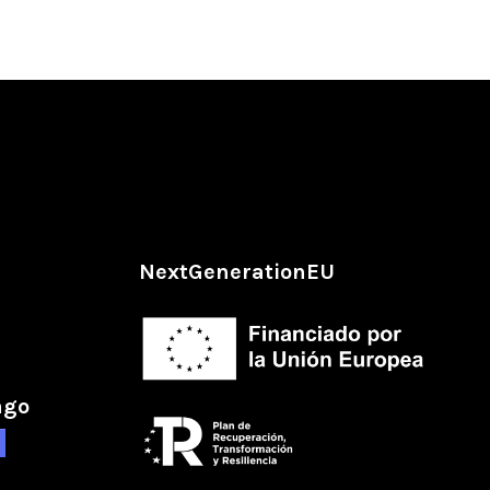
NextGenerationEU
ago