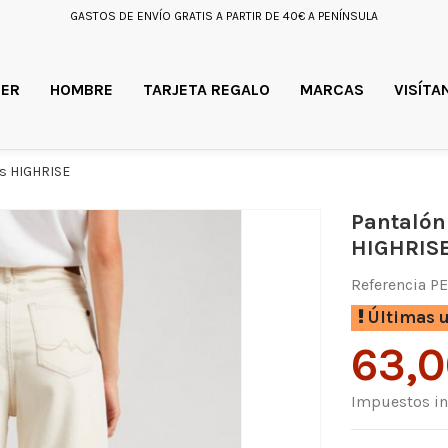
GASTOS DE ENVÍO GRATIS A PARTIR DE 40€ A PENÍNSULA
ER
HOMBRE
TARJETA REGALO
MARCAS
VISÍTA
es HIGHRISE
Pantalón 
HIGHRIS
Referencia
P
Últimas u
63,
Impuestos in