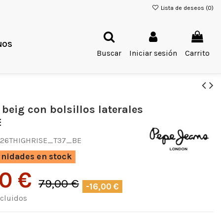
Lista de deseos (
0
)
NOS
Buscar
Iniciar sesión
Carrito
beig con bolsillos laterales
E
E26THIGHRISE_T37_BE
nidades en stock
00 €
79,00 €
-16,00 €
cluidos