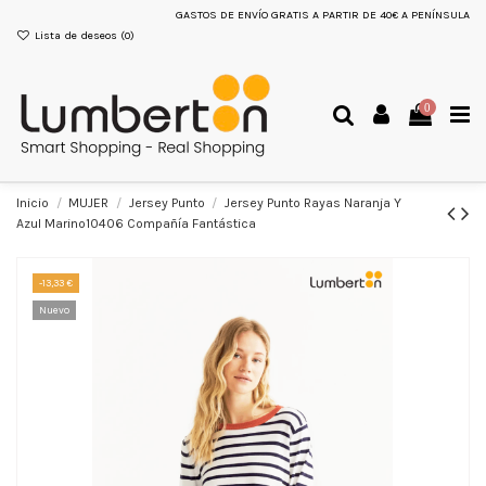
GASTOS DE ENVÍO GRATIS A PARTIR DE 40€ A PENÍNSULA
Lista de deseos (
0
)
0
Inicio
MUJER
Jersey Punto
Jersey Punto Rayas Naranja Y
Azul Marino10406 Compañía Fantástica
-13,33 €
Nuevo