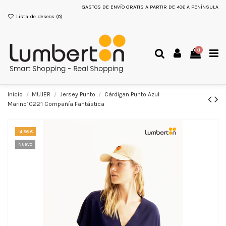
GASTOS DE ENVÍO GRATIS A PARTIR DE 40€ A PENÍNSULA
Lista de deseos (
0
)
0
Inicio
MUJER
Jersey Punto
Cárdigan Punto Azul
Marino10221 Compañía Fantástica
-4,96 €
Nuevo