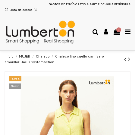
GASTOS DE ENVÍO GRATIS A PARTIR DE 40€ A PENÍNSULA
Lista de deseos (
0
)
0
Inicio
MUJER
Chaleco
Chaleco lino cuello camisero
amarilloCH420 Systemaction
-6,96 €
Nuevo