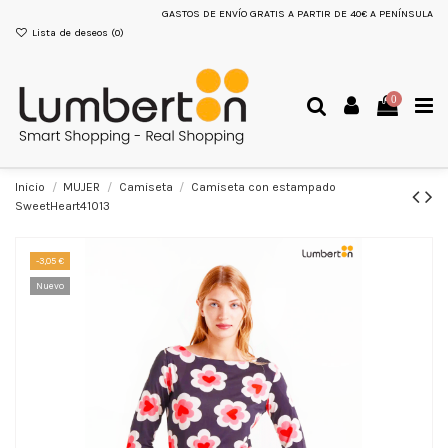
GASTOS DE ENVÍO GRATIS A PARTIR DE 40€ A PENÍNSULA
Lista de deseos (
0
)
0
Inicio
MUJER
Camiseta
Camiseta con estampado
SweetHeart41013
-3,05 €
Nuevo