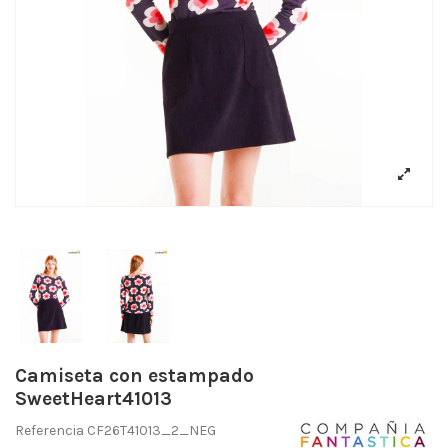
Camiseta con estampado
SweetHeart41013
Referencia
CF26T41013_2_NEG