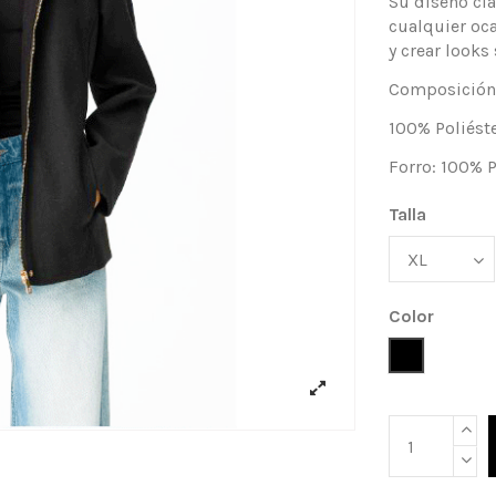
Su diseño cl
cualquier oca
y crear looks 
Composición
100% Poliést
Forro: 100% P
Talla
Color
Negro