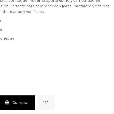
ásico con toque moderno aporta estilo y comodidad en
sión. Perfecto para combinar con jeans, pantalones o faldas
sofisticados y versátiles.
:
er
oliéster
Comprar