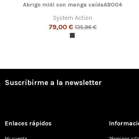
Abrigo midi con manga caídaABO04
System Action
79,00 €
135,96 €
Suscribirme a la newsletter
Enlaces rápidos
Informaci
Mi cuenta
Términos y C