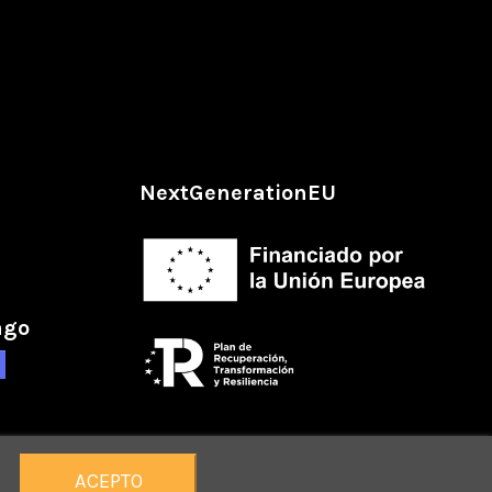
NextGenerationEU
ago
ACEPTO