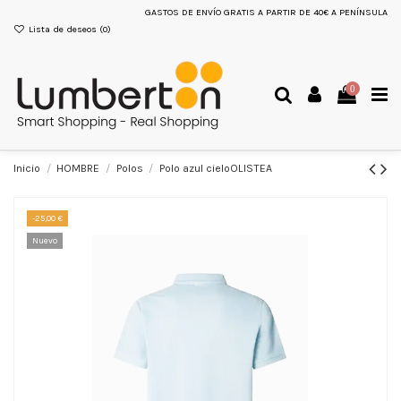
GASTOS DE ENVÍO GRATIS A PARTIR DE 40€ A PENÍNSULA
Lista de deseos (
0
)
0
Inicio
HOMBRE
Polos
Polo azul cieloOLISTEA
-25,00 €
Nuevo