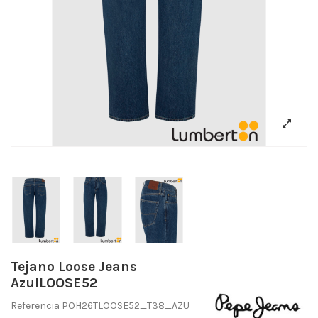
Tejano Loose Jeans
AzulLOOSE52
Referencia
POH26TLOOSE52_T38_AZU