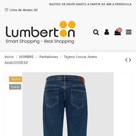
GASTOS DE ENVÍO GRATIS A PARTIR DE 40€ A PENÍNSULA
Lista de deseos (
0
)
0
Inicio
HOMBRE
Pantalones
Tejano Loose Jeans
AzulLOOSE52
-55,01 €
Nuevo