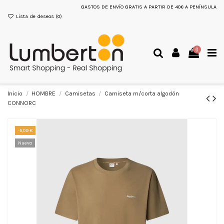
GASTOS DE ENVÍO GRATIS A PARTIR DE 40€ A PENÍNSULA
Lista de deseos (
0
)
0
Inicio
HOMBRE
Camisetas
Camiseta m/corta algodón
CONNORC
-5,09 €
Nuevo